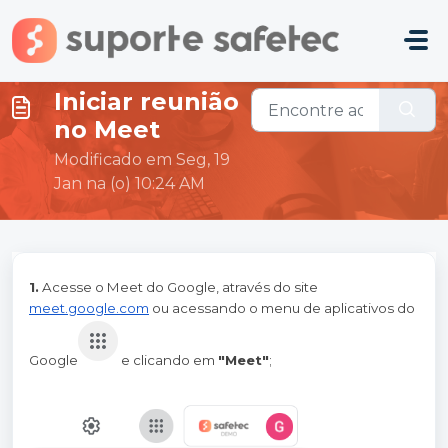
Ir para o conteúdo principal
Iniciar reunião
no Meet
Modificado em Seg, 19
Jan na (o) 10:24 AM
1.
Acesse o Meet do Google, através do site
meet.google.com
ou acessando o menu de aplicativos do
Google
e clicando em
"Meet"
;