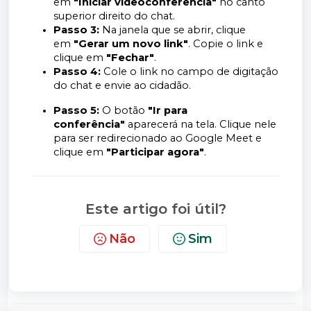
em
"Iniciar videoconferência"
no canto
superior direito do chat.
Passo 3:
Na janela que se abrir, clique
em
"Gerar um novo link"
. Copie o link e
clique em
"Fechar"
.
Passo 4:
Cole o link no campo de digitação
do chat e envie ao cidadão.
Passo 5:
O botão
"Ir para
conferência"
aparecerá na tela. Clique nele
para ser redirecionado ao Google Meet e
clique em
"Participar agora"
.
Este artigo foi útil?
Não
Sim