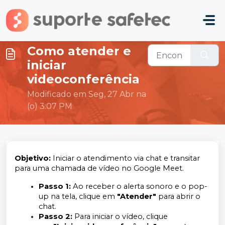
Ir para o conteúdo principal
Como atender e
iniciar
videoconferência
Modificado em Seg, 27 Abr na
(o) 3:07 PM
Objetivo:
Iniciar o atendimento via chat e transitar
para uma chamada de vídeo no Google Meet.
Passo 1:
Ao receber o alerta sonoro e o pop-
up na tela, clique em
"Atender"
para abrir o
chat.
Passo 2:
Para iniciar o vídeo, clique