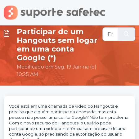
Ir para o conteúdo principal
Participar de um
Hangouts sem logar
em uma conta
Google (*)
Modificado em Seg, 19 Jan na (o)
10:25 AM
Você está em uma chamada de vídeo do Hangouts e
precisa que alguém participe da chamada, mas esta
pessoa não possui uma conta Google? Não tem problema.
Com o novo recurso do Hangouts, o usuário pode
participar de uma videoconferência sem precisar de uma
conta Google, só precisando da autorização do usuário