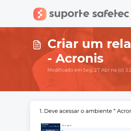
Ir para o conteúdo principal
Criar um rela
- Acronis
Modificado em Seg, 27 Abr na (o) 3:
1. Deve acessar o ambiente “ Acron