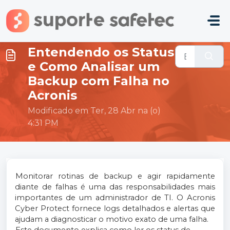
Ir para o conteúdo principal
Entendendo os Status
e Como Analisar um
Backup com Falha no
Acronis
Modificado em Ter, 28 Abr na (o)
4:31 PM
Monitorar rotinas de backup e agir rapidamente
diante de falhas é uma das responsabilidades mais
importantes de um administrador de TI. O Acronis
Cyber Protect fornece logs detalhados e alertas que
ajudam a diagnosticar o motivo exato de uma falha.