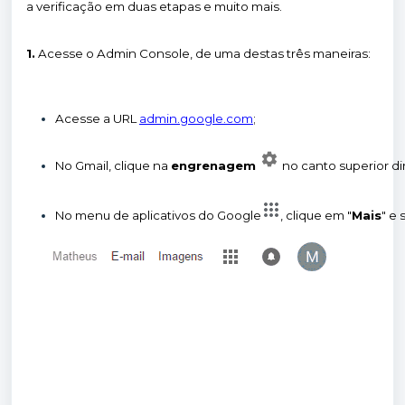
a verificação em duas etapas e muito mais.
1.
Acesse o Admin Console, de uma destas três maneiras:
Acesse a URL
admin.google.com
;
No Gmail, clique na 
engrenagem
no canto superior di
No menu de aplicativos do Google
, clique em "
Mais
" e