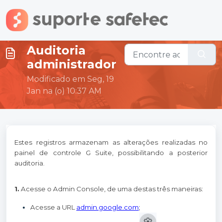
Ir para o conteúdo principal
Auditoria
administrador
Modificado em Seg, 19
Jan na (o) 10:37 AM
Estes registros armazenam as alterações realizadas no
painel de controle G Suite, possibilitando a posterior
auditoria.
1.
Acesse o Admin Console, de uma destas três maneiras:
Acesse a URL
admin.google.com
;