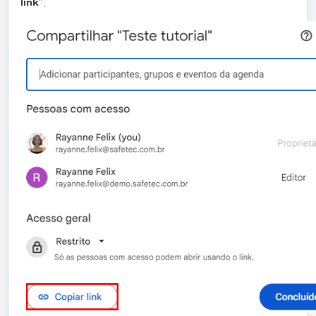
link
”;