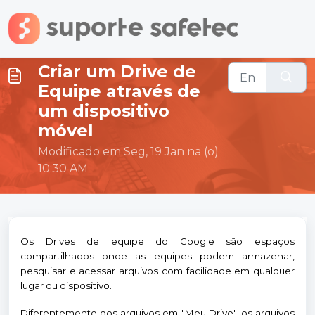
Ir para o conteúdo principal
Criar um Drive de
Equipe através de
um dispositivo
móvel
Modificado em Seg, 19 Jan na (o)
10:30 AM
Os Drives de equipe do Google são espaços
compartilhados onde as equipes podem armazenar,
pesquisar e acessar arquivos com facilidade em qualquer
lugar ou dispositivo.
Diferentemente dos arquivos em "Meu Drive", os arquivos