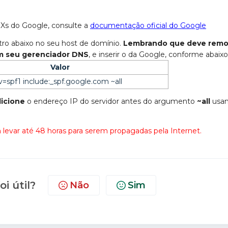
MXs do Google, consulte a
documentação oficial do Google
stro abaixo no seu host de domínio.
Lembrando que deve remo
em seu gerenciador DNS
, e inserir o da Google, conforme abaixo
Valor
v=spf1 include:_spf.google.com ~all
icione
o endereço IP do servidor antes do argumento
~all
usa
levar até 48 horas para serem propagadas pela Internet.
oi útil?
Não
Sim