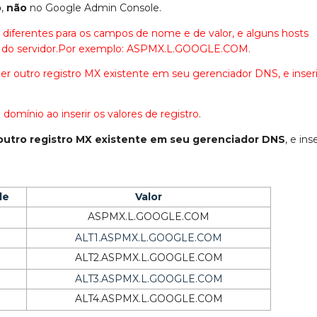
o
,
não
no Google Admin Console.
diferentes para os campos de nome e de valor, e alguns hosts
do servidor.Por exemplo: ASPMX.L.GOOGLE.COM.
outro registro MX existente em seu gerenciador DNS, e inseri
domínio ao inserir os valores de registro.
utro registro MX existente em seu gerenciador DNS
, e inse
de
Valor
ASPMX.L.GOOGLE.COM
ALT1.ASPMX.L.GOOGLE.COM
ALT2.ASPMX.L.GOOGLE.COM
ALT3.ASPMX.L.GOOGLE.COM
ALT4.ASPMX.L.GOOGLE.COM