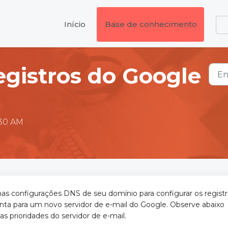
Início
Base de conhecimento
egistros do Google
:30 AM
as configurações DNS de seu domínio para configurar os regist
ta para um novo servidor de e-mail do Google. Observe abaixo
s prioridades do servidor de e-mail.