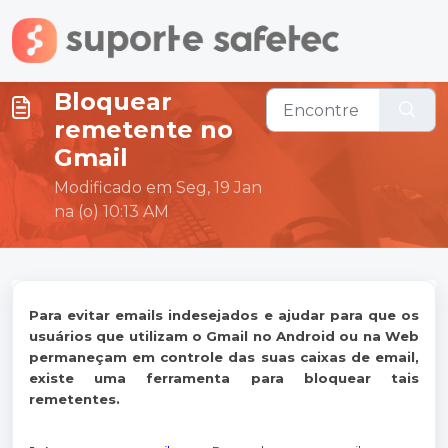
Ir para o conteúdo principal
Bloquear
remetente no
Gmail
Modificado em Seg, 19 Jan
na (o) 10:13 AM
Para evitar emails indesejados e ajudar para que os
usuários que utilizam o Gmail no Android ou na Web
permaneçam em controle das suas caixas de email,
existe uma ferramenta para bloquear tais
remetentes.