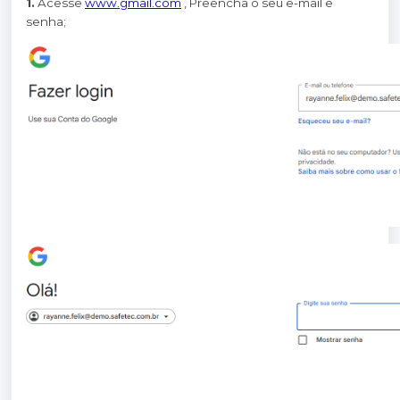
1.
Acesse
www.gmail.com
, Preencha o seu e-mail e
senha;