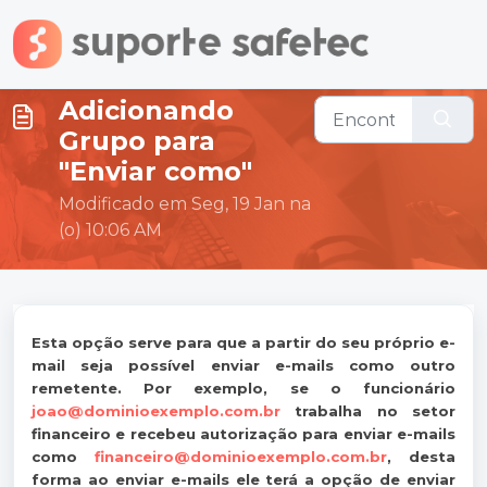
Ir para o conteúdo principal
Adicionando
Grupo para
"Enviar como"
Modificado em Seg, 19 Jan na
(o) 10:06 AM
Esta opção serve para que a partir do seu próprio e-
mail seja possível enviar e-mails como outro
remetente. Por exemplo, se o funcionário
joao@dominioexemplo.com.br
trabalha no setor
financeiro e recebeu autorização para enviar e-mails
como
financeiro@dominioexemplo.com.br
, desta
forma ao enviar e-mails ele terá a opção de enviar