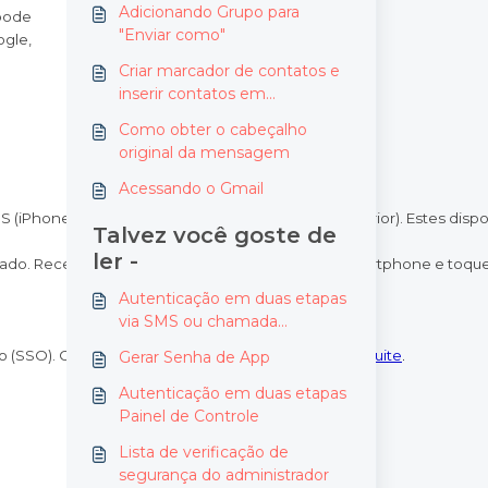
Adicionando Grupo para
pode
"Enviar como"
gle,
Criar marcador de contatos e
inserir contatos em
marcadores
Como obter o cabeçalho
original da mensagem
Acessando o Gmail
S (iPhone, iPod Touch ou iPad com iOS 5.0 ou posterior). Estes dispos
Talvez você goste de
ler -
lado. Receba uma solicitação do Google no seu smartphone e toqu
Autenticação em duas etapas
via SMS ou chamada
telefônica
o (SSO). Consulte o
Serviço SAML de SSO para o G Suite
.
Gerar Senha de App
Autenticação em duas etapas
Painel de Controle
Lista de verificação de
segurança do administrador