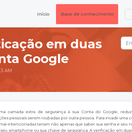
Início
Base de conhecimento
ticação em duas
nta Google
:13 AM
uma camada extra de segurança à sua Conta do Google, reduz
ções pessoais serem roubadas por outra pessoa. Para invadir uma 
 mal-intencionadas teriam não apenas que saber sua senha e seu
 seu smartphone ou sua chave de segurança. A verificação em dua