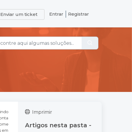
Entrar
Registrar
Enviar um ticket
indo
Imprimir
conta
 nome
Artigos nesta pasta -
s em