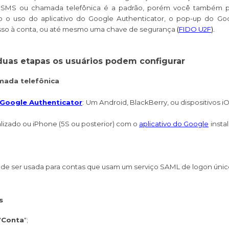
ia SMS ou chamada telefônica é a padrão, porém você também 
mo o uso do aplicativo do Google Authenticator, o pop-up do Goo
sso à conta, ou até mesmo uma chave de segurança
(
FIDO U2F
).
duas etapas os usuários podem configurar
mada telefônica
Google Authenticator
:
Um Android, BlackBerry, ou dispositivos iO
lizado ou iPhone (5S ou posterior) com o
aplicativo do Google
insta
ode ser usada para contas que usam um serviço SAML de logon únic
s
"
Conta
";