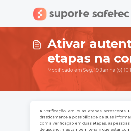
Ir para o conteúdo principal
Ativar auten
etapas na co
Modificado em Seg, 19 Jan na (o) 10
A verificação em duas etapas acrescenta 
drasticamente a possibilidade de suas informa
com a verificação em duas etapas, as pessoas
de usuário, mas também teriam que estar com