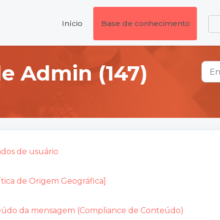
Início
Base de conhecimento
le Admin (147)
ados de usuário
tica de Origem Geográfica]
onteúdo da mensagem (Compliance de Conteúdo)