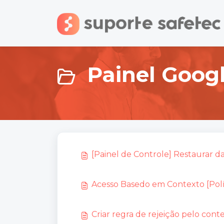
Ir para o conteúdo principal
Painel Goog
[Painel de Controle] Restaurar d
Acesso Basedo em Contexto [Polí
Criar regra de rejeição pelo c