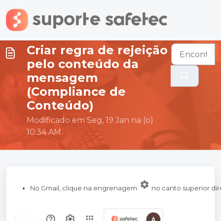
Ir para o conteúdo principal
Criar regra de rejeição
pelo conteúdo da
mensagem
(Compliance de
Conteúdo)
Modificado em Seg, 19 Jan na (o)
10:34 AM
No Gmail, clique na engrenagem
no canto superior dir