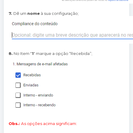
7.
Dê um
nome
à sua configuração;
8.
No Item "
1
" marque a opção “Recebida”;
Obs.:
As opções acima significam: