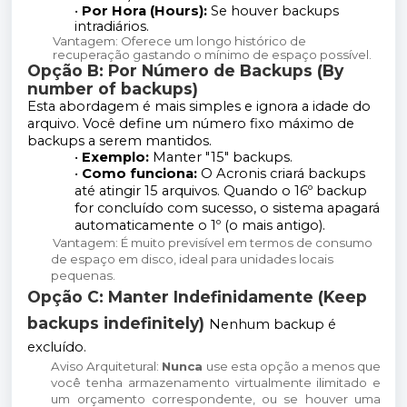
•
Por Hora (Hours):
Se houver backups
intradiários.
Vantagem: Oferece um longo histórico de
recuperação gastando o mínimo de espaço possível.
Opção B: Por Número de Backups (By
number of backups)
Esta abordagem é mais simples e ignora a idade do
arquivo. Você define um número fixo máximo de
backups a serem mantidos.
•
Exemplo:
Manter "15" backups.
•
Como funciona:
O Acronis criará backups
até atingir 15 arquivos. Quando o 16º backup
for concluído com sucesso, o sistema apagará
automaticamente o 1º (o mais antigo).
Vantagem: É muito previsível em termos de consumo
de espaço em disco, ideal para unidades locais
pequenas.
Opção C: Manter Indefinidamente (Keep
backups indefinitely)
Nenhum backup é
excluído.
Aviso Arquitetural:
Nunca
use esta opção a menos que
você tenha armazenamento virtualmente ilimitado e
um orçamento correspondente, ou se houver uma