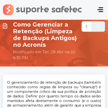
Ir para o conteúdo principal
Como Gerenciar a
Retenção (Limpeza
de Backups Antigos)
no Acronis
Modificado em Ter, 28 Abr na (o)
4:35 PM
O gerenciamento de retenção de backups (também
conhecido como regras de limpeza ou "cleanup") é
um componente crítico da sua política de proteção
de dados. Definir por quanto tempo os dados serão
mantidos afeta diretamente o consumo (e o custo)
de armazenamento, além de garantir que a empresa