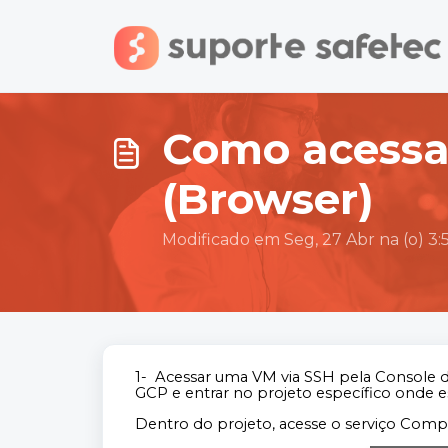
Ir para o conteúdo principal
Como acessa
(Browser)
Modificado em Seg, 27 Abr na (o) 3
1- Acessar uma VM via SSH pela Console do
GCP e entrar no projeto específico onde e
Dentro do projeto, acesse o serviço Comp