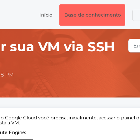
Início
Base de conhecimento
r sua VM via SSH
:58 PM
 Google Cloud você precisa, inicialmente, acessar o painel 
stá a VM.
ute Engine: