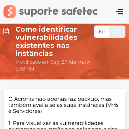
Ir para o conteúdo principal
Como identificar
vulnerabilidades
existentes nas
instâncias
Modificado em Seg, 27 Abr na (o)
3:38 PM
O Acronis não apenas faz backup, mas
também avalia se as suas instâncias (VMs
e Servidores)
1. Para visualizar as vulnerabilidades