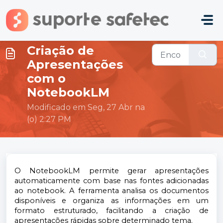
Ir para o conteúdo principal
Criação de
Apresentações
com o
NotebookLM
Modificado em Seg, 27 Abr na
(o) 2:27 PM
O NotebookLM permite gerar apresentações
automaticamente com base nas fontes adicionadas
ao notebook. A ferramenta analisa os documentos
disponíveis e organiza as informações em um
formato estruturado, facilitando a criação de
apresentações rápidas sobre determinado tema.