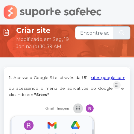
Ir para o conteúdo principal
Criar site
Modificado em Seg, 19
Jan na (o) 10:39 AM
1.
Acesse o Google Site, através da URL
sites.google.com
ou acessando o menu de aplicativos do Google
e
clicando em
"Sites"
;