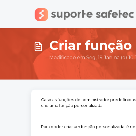
Ir para o conteúdo principal
Criar função
Modificado em Seg, 19 Jan na (o) 10
Caso as funções de administrador predefinidas 
crie uma função personalizada.
Para poder criar um função personalizada, é n