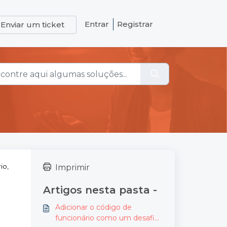
Entrar
Registrar
Enviar um ticket
io,
Imprimir
Artigos nesta pasta -
Adicionar o código de
funcionário como um desafio