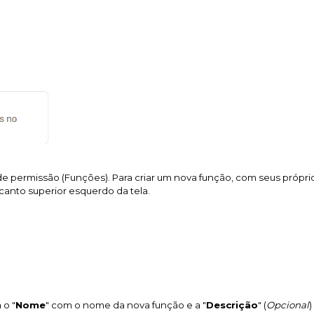
de permissão (Funções). Para criar um nova função, com seus própri
 canto superior esquerdo da tela.
 o "
Nome
" com o nome da nova função e a "
Descrição
" (
Opcional
)