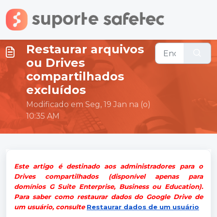
Ir para o conteúdo principal
Restaurar arquivos
ou Drives
compartilhados
excluídos
Modificado em Seg, 19 Jan na (o)
10:35 AM
Este artigo é destinado aos administradores para o
Drives compartilhados (disponível apenas para
domínios G Suite Enterprise, Business ou Education).
Para saber como restaurar dados do Google Drive de
um usuário, consulte
Restaurar dados de um usuário