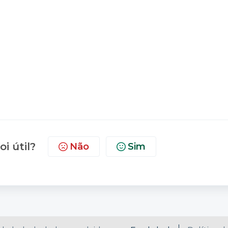
oi útil?
Não
Sim