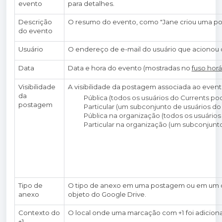
evento
para detalhes.
Descrição
O resumo do evento, como "Jane criou uma po
do evento
Usuário
O endereço de e-mail do usuário que acionou 
Data
Data e hora do evento (mostradas no
fuso horá
Visibilidade
A visibilidade da postagem associada ao even
da
Pública (todos os usuários do Currents 
postagem
Particular (um subconjunto de usuários d
Pública na organização (todos os usuári
Particular na organização (um subconjun
Tipo de
O tipo de anexo em uma postagem ou em um co
anexo
objeto do Google Drive.
Contexto do
O local onde uma marcação com +1 foi adicio
+1