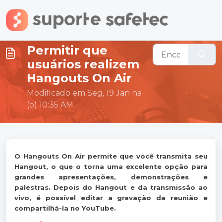
Ir para o conteúdo principal
Permitir que
usuários realizem
Hangouts On Air
Modificado em Seg, 19 Jan na
(o) 10:35 AM
O Hangouts On Air permite que você transmita seu
Hangout, o que o torna uma excelente opção para
grandes apresentações, demonstrações e
palestras. Depois do Hangout e da transmissão ao
vivo, é possível editar a gravação da reunião e
compartilhá-la no YouTube.