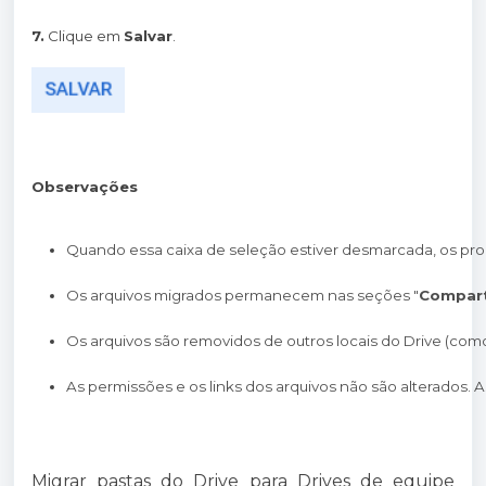
7.
Clique em
Salvar
.
Observações
Quando essa caixa de seleção estiver desmarcada, os prop
Os arquivos migrados permanecem nas seções "
Compart
Os arquivos são removidos de outros locais do Drive (como
As permissões e os links dos arquivos não são alterados
Migrar pastas do Drive para Drives de equipe