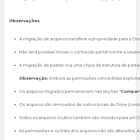
Observações
A migração de arquivos transfere a propriedade para o Dri
Não será possível mover o conteúdo pertencente a usuário
A migração de pastas cria uma cópia da estrutura de pasta
Observação:
 Embora as permissões concedidas explicit
Os arquivos migrados permanecem nas seções "
Compart
Os arquivos são removidos de outros locais do Drive (como
Todos os arquivos ocultos também são movidos para um Dri
As permissões e os links dos arquivos não são alterados