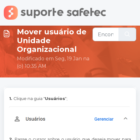
Ir para o conteúdo principal
Mover usuário de
Unidade
Organizacional
Modificado em Seg, 19 Jan na
(o) 10:35 AM
1.
Clique na guia "
Usuários
";
2.
Passe o cursor sobre o usuário que deseja mover para