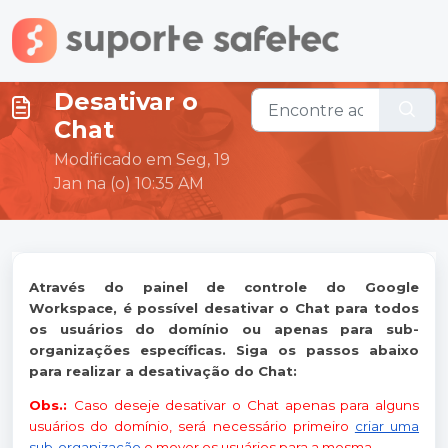
Ir para o conteúdo principal
Desativar o
Chat
Modificado em Seg, 19
Jan na (o) 10:35 AM
Através do painel de controle do Google
Workspace, é possível desativar o Chat para todos
os usuários do domínio ou apenas para sub-
organizações específicas. Siga os passos abaixo
para realizar a desativação do Chat:
Obs.:
Caso deseje desativar o Chat apenas para alguns
usuários do domínio, será necessário primeiro
criar uma
sub-organização
e mover os usuários para a mesma.