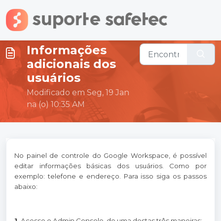
Ir para o conteúdo principal
Informações
adicionais dos
usuários
Modificado em Seg, 19 Jan
na (o) 10:35 AM
No painel de controle do Google Workspace, é possível
editar informações básicas dos usuários. Como por
exemplo: telefone e endereço. Para isso siga os passos
abaixo:
1.
Acesse o Admin Console, de uma destas três maneiras: