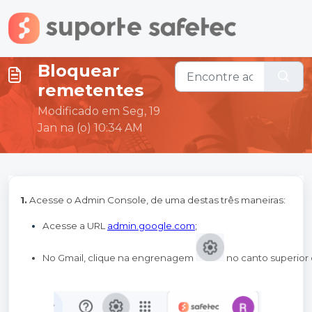
Ir para o conteúdo principal
Bloquear
remetentes
Modificado em Seg, 19
Jan na (o) 10:34 AM
1.
Acesse o Admin Console, de uma destas três maneiras:
Acesse a URL
admin.google.com
;
No Gmail, clique na engrenagem 
 no canto superior 