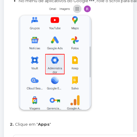
No menu de aplicativos do Google
, role o scroll para b
2.
Clique em "
Apps
"