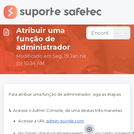
Ir para o conteúdo principal
Atribuir uma
função de
administrador
Modificado em Seg, 19 Jan na
(o) 10:34 AM
Para atribuir uma função de administrador, siga as etapas.
1.
Acesse o Admin Console, de uma destas três maneiras:
Acesse a URL
admin.google.com
;
No Gmail, clique na engrenagem 
no canto superior d