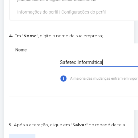
4.
Em "
Nome
", digite o nome da sua empresa;
5.
Após a alteração, clique em "
Salvar
" no rodapé da tela.