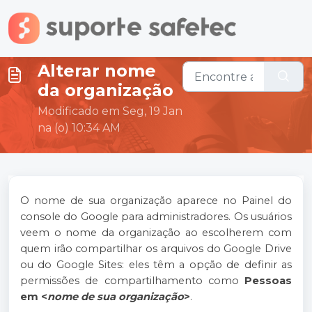
Ir para o conteúdo principal
Alterar nome
da organização
Modificado em Seg, 19 Jan
na (o) 10:34 AM
O nome de sua organização aparece no Painel do
console do Google para administradores. Os usuários
veem o nome da organização ao escolherem com
quem irão compartilhar os arquivos do Google Drive
ou do Google Sites: eles têm a opção de definir as
permissões de compartilhamento como
Pessoas
em <
nome de sua organização
>
.