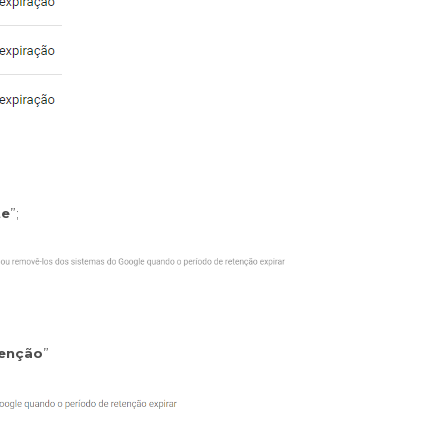
te
”;
tenção
”