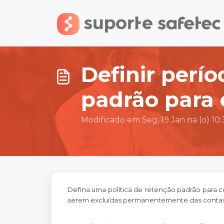
Ir para o conteúdo principal
Definir perí
padrão para
Modificado em Seg, 19 Jan na (o) 10
Defina uma política de retenção padrão para 
serem excluídas permanentemente das contas 