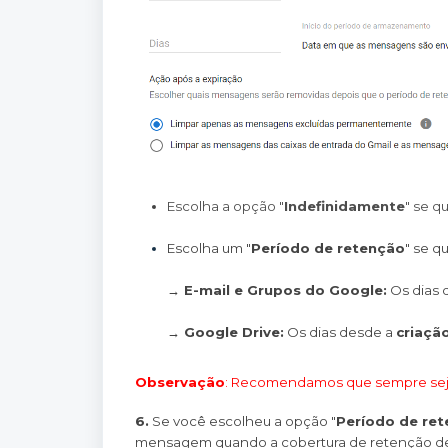
Escolha a opção "
Indefinidamente
" se 
Escolha um "
Período de retenção
" se q
→ E-mail e Grupos do Google:
 Os dias
→ Google Drive:
 Os dias desde a 
criaçã
Observação
: Recomendamos que sempre sej
6.
Se você escolheu a opção "
Período de re
mensagem quando a cobertura de retenção de