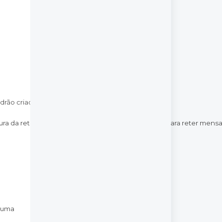
drão criada sejam permanentemente retidas;
ura da retenção expirar. O número máximo de dias para reter mens
 uma