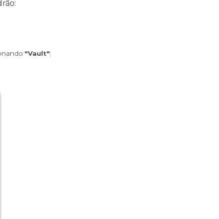
drão:
ionando 
"Vault"
;