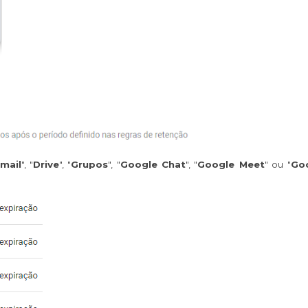
mail
", "
Drive
", "
Grupos
", "
Google Chat
", "
Google Meet
" ou "
Go