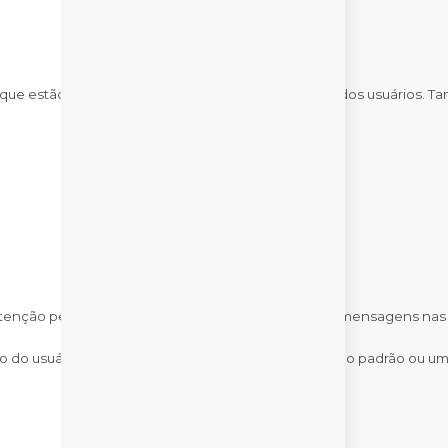
que estão nas caixas de entrada e no Google Drive dos usuários. Ta
enção personalizada se aplique, as atuais e futuras mensagens nas
 do usuário. No entanto, quando a regra de retenção padrão ou uma