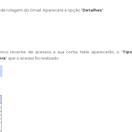
a de rolagem do Gmail. Aparecerá a opção "
Detalhes
";
órico recente de acessos a sua conta. Nele aparecerão, o "
Tip
ora
" que o acesso foi realizado.