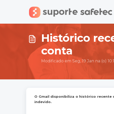
Ir para o conteúdo principal
Histórico rec
conta
Modificado em Seg, 19 Jan na (o) 10
O Gmail disponibiliza o histórico recente
indevido.