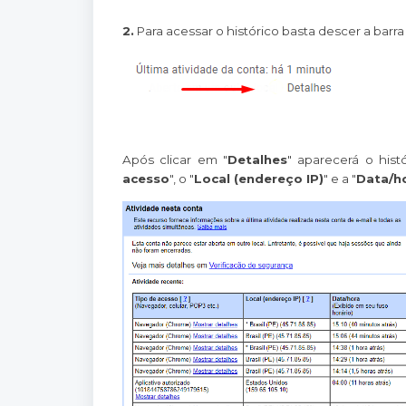
2.
Para acessar o histórico basta descer a barr
Após clicar em "
Detalhes
" aparecerá o hist
acesso
", o "
Local (endereço IP)
" e a "
Data/h