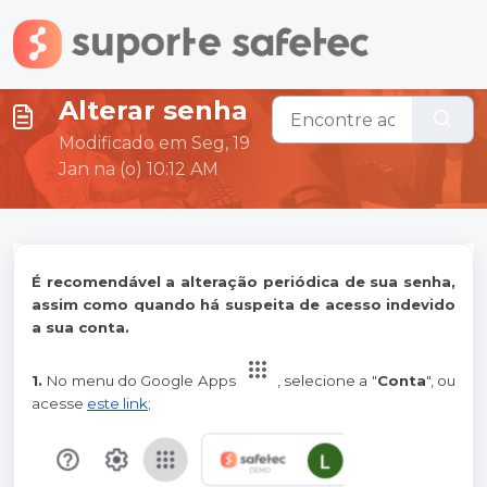
Ir para o conteúdo principal
Alterar senha
Modificado em Seg, 19
Jan na (o) 10:12 AM
É recomendável a alteração periódica de sua senha,
assim como quando há suspeita de acesso indevido
a sua conta.
1.
No menu do Google Apps
, selecione a "
Conta
", ou
acesse
este link
;