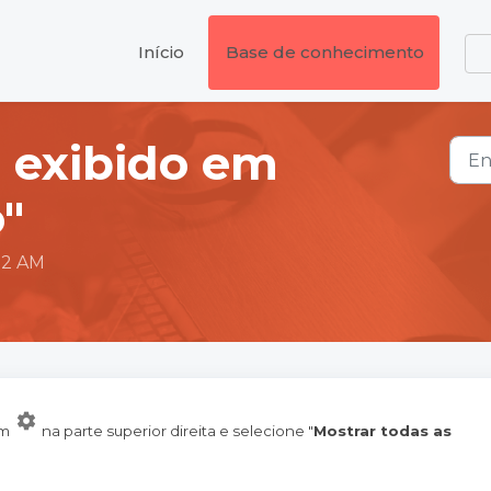
Início
Base de conhecimento
 exibido em
"
:12 AM
em
na parte superior direita e selecione "
Mostrar todas as