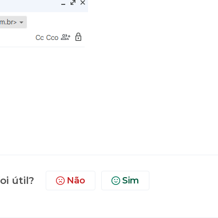
oi útil?
Não
Sim