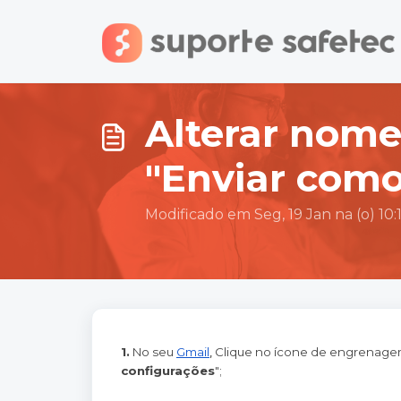
Ir para o conteúdo principal
Alterar nome
"Enviar como
Modificado em Seg, 19 Jan na (o) 10
1.
No seu
Gmail
,
Clique no ícone de engrenag
configurações
";