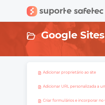
Ir para o conteúdo principal
Google Sites
Adicionar proprietário ao site
Adicionar URL personalizada a um
Criar formulários e incorporar no