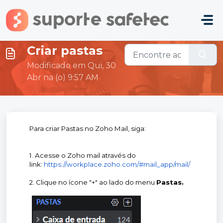
Ir para o conteúdo principal
Criar pastas
Modificado em Qui, 30
Abr na (o) 9:57 AM
Para criar Pastas no Zoho Mail, siga:
1. Acesse o Zoho mail através do
link:
https://workplace.zoho.com/#mail_app/mail/
2. Clique no ícone "+" ao lado do menu
Pastas.