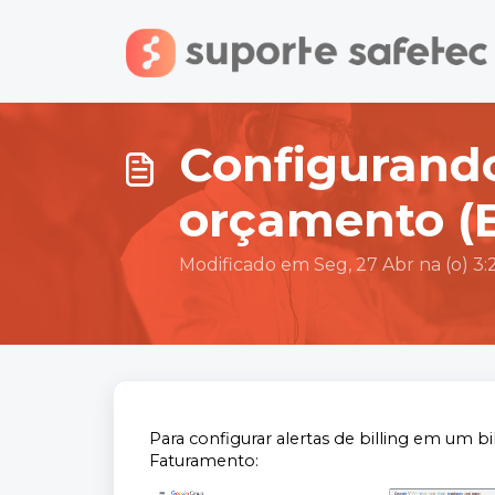
Ir para o conteúdo principal
Configurando
orçamento (
Modificado em Seg, 27 Abr na (o) 3
Para configurar alertas de billing em um bi
Faturamento: