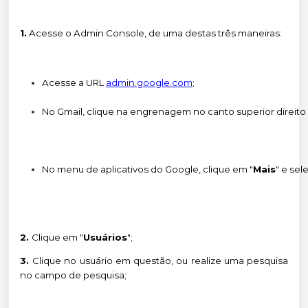
1.
Acesse o Admin Console, de uma destas três maneiras:
Acesse a URL
admin.google.com
;
No Gmail, clique na engrenagem no canto superior direito
No menu de aplicativos do Google, clique em "
Mais
" e sel
2.
Clique em "
Usuários
";
3.
Clique no usuário em questão, ou realize uma pesquisa
no campo de pesquisa;