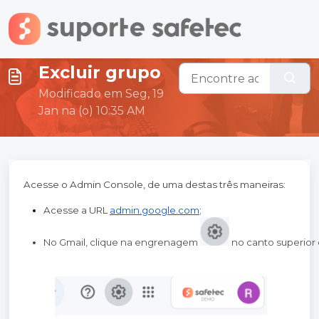
Ir para o conteúdo principal
Excluir grupo
Modificado em Seg, 19
Jan na (o) 10:35 AM
Acesse o Admin Console, de uma destas três maneiras:
Acesse a URL
admin.google.com
;
No Gmail, clique na engrenagem 
 no canto superior 