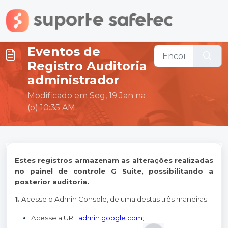
Ir para o conteúdo principal
Eventos de
Registro Auditoria
administrador
Modificado em Seg, 19 Jan na
(o) 10:35 AM
Estes registros armazenam as alterações realizadas
no painel de controle G Suite, possibilitando a
posterior auditoria.
1.
Acesse o Admin Console, de uma destas três maneiras:
Acesse a URL
admin.google.com
;