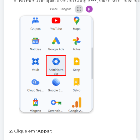
No menu de aplicativos do Google
, role o scroll para b
2.
Clique em "
Apps
";