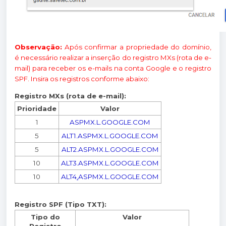
Observação:
Após confirmar a propriedade do domínio,
é necessário realizar a inserção do registro MXs (rota de e-
mail) para receber os e-mails na conta Google e o registro
SPF. Insira os registros conforme abaixo:
Registro MXs (rota de e-mail):
Prioridade
Valor
1
ASPMX.L.GOOGLE.COM
5
ALT1.ASPMX.L.GOOGLE.COM
5
ALT2.ASPMX.L.GOOGLE.COM
10
ALT3.ASPMX.L.GOOGLE.COM
10
ALT4
.
ASPMX.L.GOOGLE.COM
Registro SPF (Tipo TXT):
Tipo do
Valor