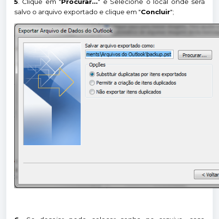
5
. Clique em "
Procurar...
" e Selecione o local onde será
salvo o arquivo exportado e clique em "
Concluir
";