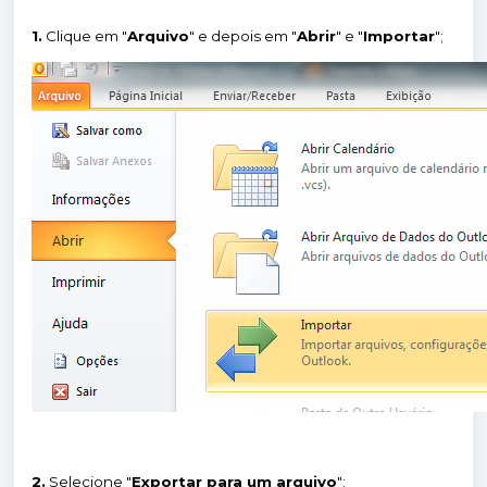
1.
Clique em "
Arquivo
" e depois em "
Abrir
" e "
Importar
";
2.
Selecione "
Exportar para um arquivo
";