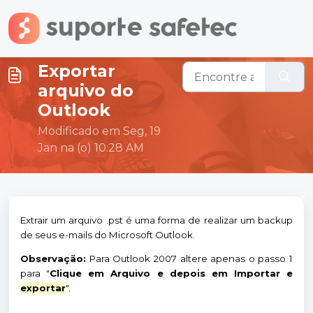
Ir para o conteúdo principal
Exportar
arquivo do
Outlook
Modificado em Seg, 19
Jan na (o) 10:28 AM
Extrair um arquivo .pst é uma forma de realizar um backup
de seus e-mails do Microsoft Outlook.
Observação:
Para Outlook 2007 altere apenas o passo 1
para "
Clique em Arquivo e depois em Importar e
exportar
".