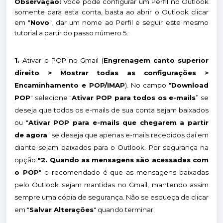
Observação:
Você pode configurar um Perfil no Outlook
somente para esta conta, basta ao abrir o Outlook clicar
em "
Novo
", dar um nome ao Perfil e seguir este mesmo
tutorial a partir do passo número 5.
1.
Ativar o POP no Gmail (
Engrenagem canto superior
direito > Mostrar todas as configurações >
Encaminhamento e POP/IMAP
). No campo
"
Download
POP
"
selecione "
Ativar POP para todos os e-mails
” se
deseja que todos os e-mails de sua conta sejam baixados
ou "
Ativar POP para e-mails que chegarem a partir
de agora
" se deseja que apenas e-mails recebidos daí em
diante sejam baixados para o Outlook. Por segurança na
opção
"2. Quando as mensagens são acessadas com
o POP
" o recomendado é que as mensagens baixadas
pelo Outlook sejam mantidas no Gmail, mantendo assim
sempre uma cópia de segurança. Não se esqueça de clicar
em "
Salvar Alterações
" quando terminar;