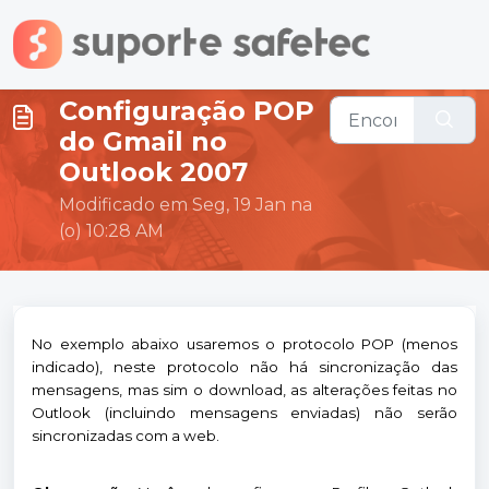
Ir para o conteúdo principal
Configuração POP
do Gmail no
Outlook 2007
Modificado em Seg, 19 Jan na
(o) 10:28 AM
No exemplo abaixo usaremos o protocolo POP (menos
indicado), neste protocolo não há sincronização das
mensagens, mas sim o download, as alterações feitas no
Outlook (incluindo mensagens enviadas) não serão
sincronizadas com a web.