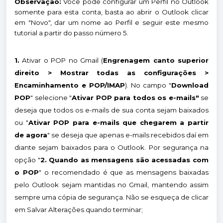
Observação:
Você pode configurar um Perfil no Outlook
somente para esta conta, basta ao abrir o Outlook clicar
em "Novo", dar um nome ao Perfil e seguir este mesmo
tutorial a partir do passo número 5.
1.
Ativar o POP no Gmail (
Engrenagem canto superior
direito > Mostrar todas as configurações >
Encaminhamento e POP/IMAP
). No campo "
Download
POP
" selecione "
Ativar POP para todos os e-mails"
se
deseja que todos os e-mails de sua conta sejam baixados
ou "
Ativar POP para e-mails que chegarem a partir
de agora
" se deseja que apenas e-mails recebidos daí em
diante sejam baixados para o Outlook. Por segurança na
opção "
2. Quando as mensagens são acessadas com
o POP
" o recomendado é que as mensagens baixadas
pelo Outlook sejam mantidas no Gmail, mantendo assim
sempre uma cópia de segurança. Não se esqueça de clicar
em Salvar Alterações quando terminar;