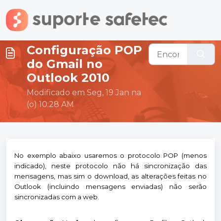
Ir para o conteúdo principal
Configuração POP
do Gmail no
Outlook 2010
Modificado em Seg, 19 Jan na
(o) 10:28 AM
No exemplo abaixo usaremos o protocolo POP (menos
indicado), neste protocolo não há sincronização das
mensagens, mas sim o download, as alterações feitas no
Outlook (incluindo mensagens enviadas) não serão
sincronizadas com a web.