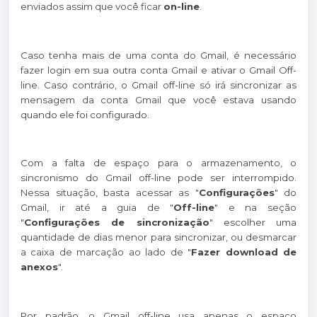
enviados assim que você ficar
on-line
.
Caso tenha mais de uma conta do Gmail, é necessário
fazer login em sua outra conta Gmail e ativar o Gmail Off-
line. Caso contrário, o Gmail off-line só irá sincronizar as
mensagem da conta Gmail que você estava usando
quando ele foi configurado.
Com a falta de espaço para o armazenamento, o
sincronismo do Gmail off-line pode ser interrompido.
Nessa situação, basta acessar as "
Configurações
" do
Gmail, ir até a guia de "
Off-line
" e na seção
"
Configurações de sincronização
" escolher uma
quantidade de dias menor para sincronizar, ou desmarcar
a caixa de marcação ao lado de "
Fazer download de
anexos
".
Por padrão, o Gmail off-line usa apenas o espaço