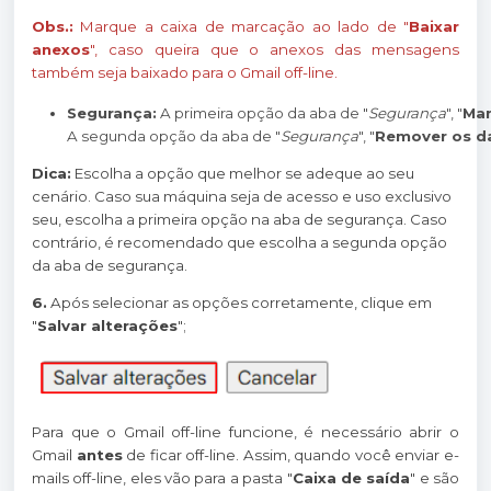
Obs.:
Marque a caixa de marcação ao lado de "
Baixar
anexos
", caso queira que o anexos das mensagens
também seja baixado para o Gmail off-line.
Segurança:
 A primeira opção da aba de "
Segurança
", "
Man
A segunda opção da aba de "
Segurança
", "
Remover os d
Dica:
Escolha a opção que melhor se adeque ao seu
cenário. Caso sua máquina seja de acesso e uso exclusivo
seu, escolha a primeira opção na aba de segurança. Caso
contrário, é recomendado que escolha a segunda opção
da aba de segurança.
6.
Após selecionar as opções corretamente, clique em
"
Salvar alterações
";
Para que o Gmail off-line funcione, é necessário abrir o
Gmail
antes
de ficar off-line. Assim, quando você enviar e-
mails off-line, eles vão para a pasta "
Caixa de saída
" e são