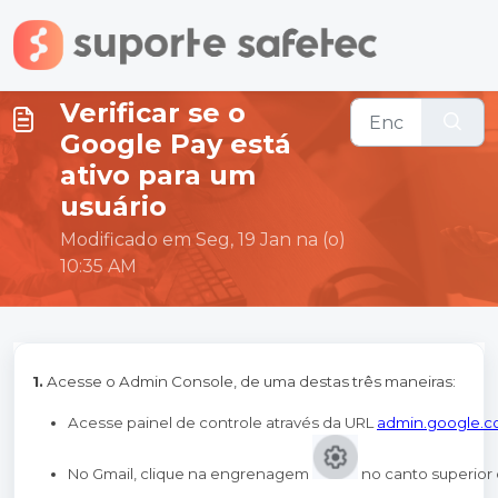
Ir para o conteúdo principal
Verificar se o
Google Pay está
ativo para um
usuário
Modificado em Seg, 19 Jan na (o)
10:35 AM
1.
Acesse o Admin Console, de uma destas três maneiras:
Acesse painel de controle através da URL 
admin.google.
No Gmail, clique na engrenagem 
 no canto superior 